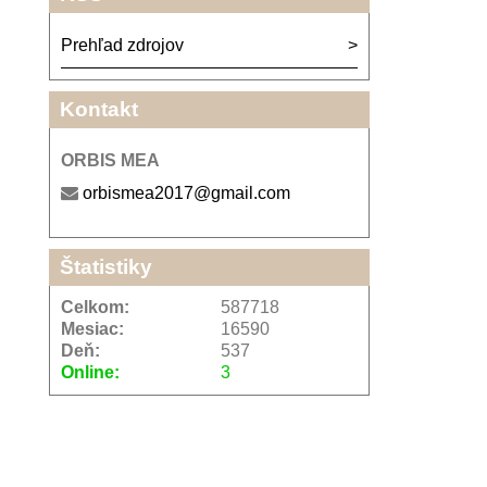
Prehľad zdrojov
Kontakt
ORBIS MEA
orbismea2017@gmail.com
Štatistiky
Celkom:
587718
Mesiac:
16590
Deň:
537
Online:
3