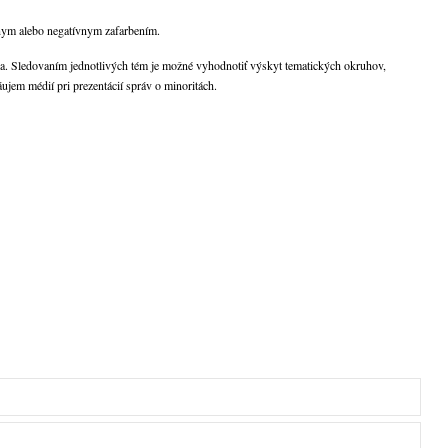
vnym alebo negatívnym zafarbením.
ýka. Sledovaním jednotlivých tém je možné vyhodnotiť výskyt tematických okruhov,
ujem médií pri prezentácií správ o minoritách.