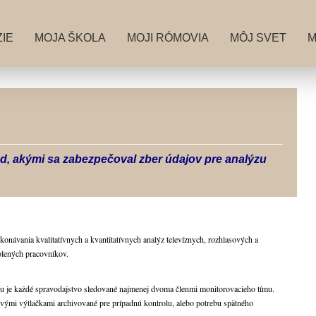
IE
MOJA ŠKOLA
MOJI RÓMOVIA
MÔJ SVET
M
d, akými sa zabezpečoval zber údajov pre
analýzu
ykonávania kvalitatívnych a kvantitatívnych analýz televíznych, rozhlasových a
olených pracovníkov.
ngu je každé spravodajstvo sledované najmenej dvoma členmi monitorovacieho tímu.
ovými výtlačkami archivované pre prípadnú kontrolu, alebo potrebu spätného