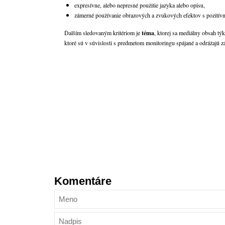
expresívne, alebo nepresné použitie jazyka alebo opisu,
zámerné používanie obrazových a zvukových efektov s pozití
Ďalším sledovaným kritériom je
téma
, ktorej sa mediálny obsah t
ktoré sú v súvislosti s predmetom monitoringu spájané a odrážajú zá
Komentáre