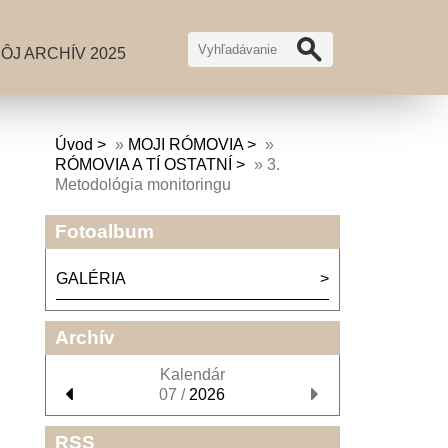
ÔJ ARCHÍV 2025
Úvod
»
MOJI RÓMOVIA
»
RÓMOVIA A TÍ OSTATNÍ
»
3.
Metodológia monitoringu
Fotoalbum
GALÉRIA
Archív
Kalendár
07 /
2026
RSS