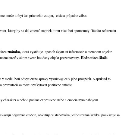
e, môže to byť čas priameho vstupu, citácia prípadne záber.
estor, ktorý by sa dal zmerať, napriek tomu však bol spomenutý. Takúto referenciu
tiaca známka,
ktorá vystihuje spôsob akým sú informácie o meranom objekte
 možné určiť v akom svetle bol daný objekt prezentovaný.
Hodnotiaca škála
a v médiu boli odvysielané správy vyznievajúce v jeho prospech. Napríklad to
o prezentácii sa môžu vyskytovať pozitívne emócie.
ý charakter a neboli podané expresívne alebo s emociálnym nábojom.
evažujú negatívne emócie, obviňujúce stanoviská, jednostranná kritika, poukazuje sa