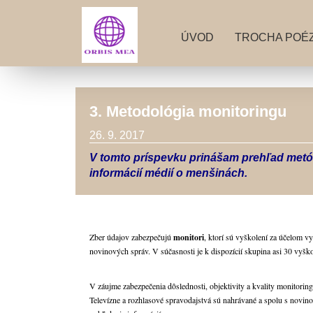
ÚVOD
TROCHA POÉZ
3. Metodológia monitoringu
26. 9. 2017
V tomto príspevku prinášam prehľad metó
informácií médií o menšinách.
Zber údajov zabezpečujú
monitori
, ktorí sú vyškolení za účelom v
novinových správ. V súčasnosti je k dispozícií skupina asi 30 vyšk
V záujme zabezpečenia dôslednosti, objektivity a kvality monitori
Televízne a rozhlasové spravodajstvá sú nahrávané a spolu s novin