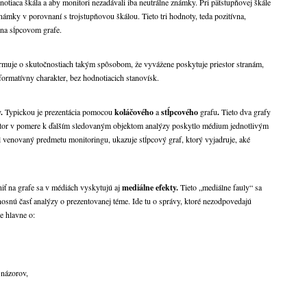
notiaca škála a aby monitori nezadávali iba neutrálne známky. Pri päťstupňovej škále
námky v porovnaní s trojstupňovou škálou. Tieto tri hodnoty, teda pozitívna,
 na sĺpcovom grafe.
rmuje o skutočnostiach takým spôsobom, že vyvážene poskytuje priestor stranám,
formatívny charakter, bez hodnotiacich stanovísk.
y.
Typickou je prezentácia pomocou
koláčového
a
stĺpcového
grafu
.
Tieto dva grafy
estor v pomere k ďalším sledovaným objektom analýzy poskytlo médium jednotlivým
l venovaný predmetu monitoringu, ukazuje stĺpcový graf, ktorý vyjadruje, aké
iť na grafe sa v médiách vyskytujú aj
mediálne efekty.
Tieto „mediálne fauly“ sa
 nosnú časť analýzy o prezentovanej téme. Ide tu o správy, ktoré nezodpovedajú
e hlavne o:
 názorov,