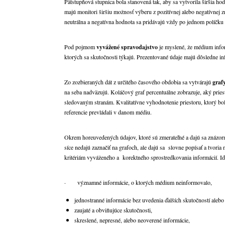
Päťstupňová stupnica bola stanovená tak, aby sa vytvorila širšia hod
majú monitori širšiu možnosť výberu z pozitívnej alebo negatívnej z
neutrálna a negatívna hodnota sa pridávajú vždy po jednom políčku
Pod pojmom
vyvážené spravodajstvo
je myslené, že médium info
ktorých sa skutočnosti týkajú. Prezentované údaje majú dôsledne in
Zo zozbieraných dát z určitého časového obdobia sa vytvárajú
graf
na seba nadväzujú. Koláčový graf percentuálne zobrazuje, aký pri
sledovaným stranám. Kvalitatívne vyhodnotenie priestoru, ktorý bo
referencie prevládali v danom médiu.
Okrem horeuvedených údajov, ktoré sú zmerateľné a dajú sa znázorn
síce nedajú zaznačiť na grafoch, ale dajú sa slovne popísať a tvoria
kritériám vyváženého a korektného sprostredkovania informácií. Id
· významné informácie, o ktorých médium neinformovalo,
jednostranné informácie bez uvedenia ďalších skutočností alebo
zaujaté a obviňujúce skutočnosti,
skreslené, nepresné, alebo neoverené informácie,