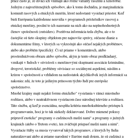
práce často je, že diváci ich vnímajú ako rôzne varianty rasizmu a xenofóbie.
Jedným z najrozšírenejších spôsobov, ako k tomu dochádza, je marginalizácia
komunít rasových a etnických menšín, ktoré nedostanú vysielací priestor. Keď
bieli Európania každodenne neuvidia v programoch príslušníkov rasovej a
etnickej menšiny, posilní to ich nazeranie na nich ako na neplnohodnotných
členov spoločnosti (outsiders). Pozitívna informácia teda chýba, ale o to
častejšie sú tieto skupiny objektom pre najnovšie správy, súčasne dianie a
dokumentárne filmy, v ktorých sa vykreslujú ako súčasť nejakých problémov,
alebo ako problém špecifický. Či už priamo v komentároch, alebo
prostredníctvom obrazu alebo spôsobu, akým je tento obraz predkladaný,
vznikajú v ľudoch v súvislosti s menšinovými skupinami asociácie kriminálne,
drogové, teroristické, problémy súvisiace so sociálnymi aspektmi, násilím a
krízou v spoločnosti a vzhľadom na nedostatok akýchkoľvek iných informácií sa
nakoniec zdá, že toto je jediným prínosom týchto ľudí pre európske
spoločenstvo.
Mnohé krajiny majú nejakú formu etnického" vysielania v rámci miestneho
rozhlasu, alebo v neatraktívnom vysielacom čase národnej televízie a rozhlasu.
Táto služba, aj keď je esenciálna, nespĺňa kritéria mnohokultúrneho prístupu k
programovaniu, hoci je to tak niekedy deklarované. Dobre mienené pokusy
pripraviť exoticke" programy o cudzincoch medzi nami" a programy o južných
krajinách (alebo o Tretom svete), len zväčšujú priepasť medzi nami a nimi".
Vysielacie štáby sa musia vyvarovať takých programov, z ktorých by ľudia
naturalizovaní alebo aj priamo narodení v Európe mali dojem, že sú cudzinci a