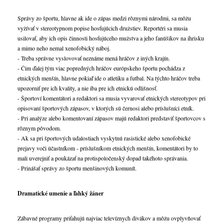
Správy zo športu, hlavne ak ide o zápas medzi rôznymi národmi, sa môžu
vyžívať v stereotypnom popise hosťujúcich družstiev. Reportéri sa musia
usilovať, aby ich opis činnosti hosťujúceho mužstva a jeho fanúšikov na ihrisku
a mimo neho nemal xenofobický náboj.
- Treba správne vyslovovať neznáme mená hráčov z iných krajín.
- Čim ďalej tým viac popredných hráčov európskeho športu pochádza z
etnických menšín, hlavne pokiaľ ide o atletiku a futbal. Na týchto hráčov treba
upozorniť pre ich kvality, a nie iba pre ich etnickú odlišnosť.
- Športoví komentátori a redaktori sa musia vyvarovať etnických stereotypov pri
opisovaní športových zápasov, v ktorých sú černosi alebo príslušníci etník.
- Pri analýze alebo komentovaní zápasov majú redaktori predstaviť športovcov s
rôznym pôvodom.
- Ak sa pri športových udalostiach vyskytnú rasistické alebo xenofobické
prejavy voči účastníkom - príslušníkom etnických menšín, komentátori by to
mali uverejniť a poukázať na protispoločenský dopad takéhoto správania.
- Prinášať správy zo športu menšinových komunít.
Dramatické umenie a ľahký žáner
Zábavné programy priťahujú najviac televíznych divákov a môžu ovplyvňovať