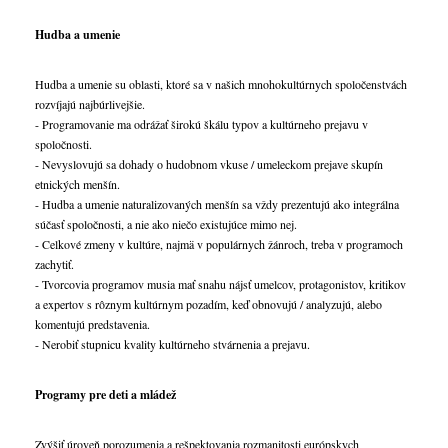
Hudba a umenie
Hudba a umenie su oblasti, ktoré sa v našich mnohokultúrnych spoločenstvách
rozvíjajú najbúrlivejšie.
- Programovanie ma odrážať širokú škálu typov a kultúrneho prejavu v
spoločnosti.
- Nevyslovujú sa dohady o hudobnom vkuse / umeleckom prejave skupín
etnických menšín.
- Hudba a umenie naturalizovaných menšín sa vždy prezentujú ako integrálna
súčasť spoločnosti, a nie ako niečo existujúce mimo nej.
- Celkové zmeny v kultúre, najmä v populárnych žánroch, treba v programoch
zachytiť.
- Tvorcovia programov musia mať snahu nájsť umelcov, protagonistov, kritikov
a expertov s rôznym kultúrnym pozadím, keď obnovujú / analyzujú, alebo
komentujú predstavenia.
- Nerobiť stupnicu kvality kultúrneho stvárnenia a prejavu.
Programy pre deti a mládež
Zvýšiť úroveň porozumenia a rešpektovania rozmanitosti európskych