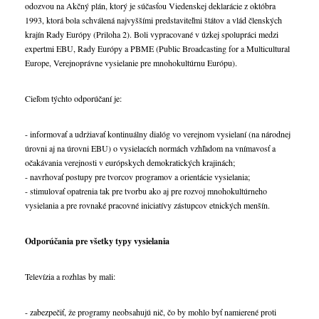
odozvou na Akčný plán, ktorý je súčasťou Viedenskej deklarácie z októbra
1993, ktorá bola schválená najvyššími predstaviteľmi štátov a vlád členských
krajín Rady Európy (Priloha 2). Boli vypracované v úzkej spolupráci medzi
expertmi EBU, Rady Európy a PBME (Public Broadcasting for a Multicultural
Europe, Verejnoprávne vysielanie pre mnohokultúrnu Európu).
Cieľom týchto odporúčaní je:
- informovať a udržiavať kontinuálny dialóg vo verejnom vysielaní (na národnej
úrovni aj na úrovni EBU) o vysielacích normách vzhľadom na vnímavosť a
očakávania verejnosti v európskych demokratických krajinách;
- navrhovať postupy pre tvorcov programov a orientácie vysielania;
- stimulovať opatrenia tak pre tvorbu ako aj pre rozvoj mnohokultúrneho
vysielania a pre rovnaké pracovné iniciatívy zástupcov etnických menšín.
Odporúčania pre všetky typy vysielania
Televízia a rozhlas by mali:
- zabezpečiť, že programy neobsahujú nič, čo by mohlo byť namierené proti