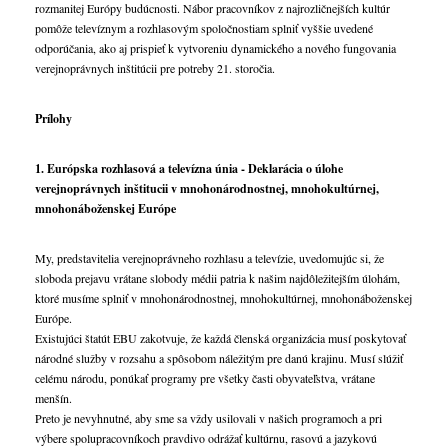
rozmanitej Európy budúcnosti. Nábor pracovníkov z najrozličnejších kultúr
pomôže televíznym a rozhlasovým spoločnostiam splniť vyššie uvedené
odporúčania, ako aj prispieť k vytvoreniu dynamického a nového fungovania
verejnoprávnych inštitúcii pre potreby 21. storočia.
Prílohy
1. Európska rozhlasová a televízna únia - Deklarácia o úlohe
verejnoprávnych inštitucii v mnohonárodnostnej, mnohokultúrnej,
mnohonáboženskej Európe
My, predstavitelia verejnoprávneho rozhlasu a televízie, uvedomujúc si, že
sloboda prejavu vrátane slobody médii patria k našim najdôležitejším úlohám,
ktoré musíme splniť v mnohonárodnostnej, mnohokultúrnej, mnohonáboženskej
Európe.
Existujúci štatút EBU zakotvuje, že každá členská organizácia musí poskytovať
národné služby v rozsahu a spôsobom náležitým pre danú krajinu. Musí slúžiť
celému národu, ponúkať programy pre všetky časti obyvateľstva, vrátane
menšín.
Preto je nevyhnutné, aby sme sa vždy usilovali v našich programoch a pri
výbere spolupracovníkoch pravdivo odrážať kultúrnu, rasovú a jazykovú