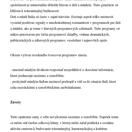
spoločností je mimoriadne dôležité hlavne u detí a mládeže. Tieto generácie sú
kľúčom k tolerantnejšej budúcnosti.
Deti a mladí ľudia sú často v zajatí televízie. Existuje aspoň toľko možností
vysielať pozitívne signály o mnohokultúrnej rozmanitosti v programoch pre deti
a mládež, ako je tomu v hlavných programových schémach. Tieto programy sú
mikro-priestorom pre širšie programové skladby, vrátane dramatických,
publicistických a zábavných programov, veselohier i najnovších správ.
Okrem vyššsie uvedeného tvorcovia programov musia:
- umožniť mladým divákom rozpoznať nespoľahlivé a skreslené informácie,
ktoré podnecujú rasizmus a xenofóbiu;
- poskytnúť mladým ľuďom možnosť pochopiť a vžiť sa do situácie ľudí, ktorí
celia rasistickému a xenofobickému zaobchádzaniu.
Závery
Tieto opatrenia samy o sebe nevykorenia rasizmus a xenofóbiu. Napriek tomu
sa môžu stať časťou celkovej klímy, v ktorej môže začať politická a sociálna
aktivita smerom k budovaniu tolerantnejšej, harmonickejšej a kultúrne