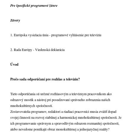
Pre špecifické programové žánre
Závery
1. Európska vysielacia únia - programové vyhlásenie pre televíziu
2. Rada Európy - Viedenská deklarácia
Úvod
Prečo sada odporúčaní pre rozhlas a televíziu?
Tieto odporúčania sú určené rozhlasovým a televíznym pracovníkom ako
odrazový mostík a nástroj pri posudzovaní správneho zobrazenia našich
mnohokultúrnych spoločností.
Zostavovatelia programov, redaktori a riadiaci pracovníci musia zvážiť dopad
svojej činnosti na rozvoj stabilnej a harmonickej mnohokultúrnej spoločnosti. Je
ich programovanie správnym a spravodlivým odrazom rozmanitej spoločnosti,
alebo nevedome ponúkajú obraz monokultúrnej a jednojazyčnej reality?