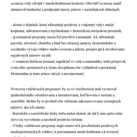
sa musia vždy odvíjať v mnohokultúrnom kontexte. Obzvlášť sa musia snažiť
eliminovať tendenčné a predpojaté názory prácou v nasledujúcich oblastiach:
- učenie o dejinách, ktoré zdôrazňuje pozitívny a vzájomný vplyv medzi
krajinami, náboženstvami a myšlienkami v historickom európskom prostredí;
- aj zemepisné programy musia byť pravdivé a nezaujaté. Ak zdôrazňujú
pasivitu, závislosť, chudobu a hlad bez súčasnej analýzy ekonomického a
sociálneho vývoja vzťahov medzi severom a juhom, prispievajú k utvrdzovaniu
negatívnych názorov na juh;
- v ostatnom ľudskom poznaní, napríklad vo vede a matematike, treba príspevok
svetového spoločenstva k týmto disciplínam ešte vyhľadávať a preskúmať.
Momentálne je tento prínos skrytý a nerozpoznaný.
Tvorcovia vzdelávacích programov by sa vo všeobecnosti mali vyvarovať
zjednodušeného odsudzovania a moralizovania, keď hovoria o rasizme a
xenofóbii. Mohlo by to poslúžiť ešte väčšiemu zakonzervovaniu existujúcich
názorov, ako ich zmene.
- Rasistické a xenofobické útoky treba nielen ukázať, ale dať k nim sprievodné
slovo na vysvetlenie a navrhnúť pozitívne riešenie.
- Všetky vzdelávacie programy majú smerovať k povzbudeniu pozitívnych
medzispoločenských vzťahov, k porozumeniu medzi kultúrami a k rovnosti