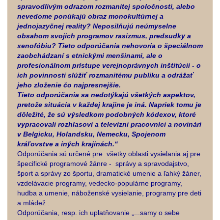
spravodlivým odrazom rozmanitej spoločnosti, alebo
nevedome ponúkajú obraz monokultúrnej a
jednojazyčnej reality? Neposilňujú neúmyselne
obsahom svojich programov rasizmus, predsudky a
xenofóbiu? Tieto odporúčania nehovoria o špeciálnom
zaobchádzaní s etnickými menšinami, ale o
profesionálnom prístupe verejnoprávnych inštitúcii - o
ich povinnosti slúžiť rozmanitému publiku a odrážať
jeho zloženie čo najpresnejšie.
Tieto odporúčania sa nedotýkajú všetkých aspektov,
pretože situácia v každej krajine je iná. Napriek tomu je
dôležité, že sú výsledkom podobných kódexov, ktoré
vypracovali rozhlasoví a televízni pracovníci a novinári
v Belgicku, Holandsku, Nemecku, Spojenom
kráľovstve a iných krajinách.“
Odporúčania sú určené pre všetky oblasti vysielania aj pre
špecifické programové žánre - správy a spravodajstvo,
šport a správy zo športu, dramatické umenie a ľahký žáner,
vzdelávacie programy, vedecko-populárne programy,
hudba a umenie, náboženské vysielanie, programy pre deti
a mládež .
Odporúčania, resp. ich uplatňovanie „...samy o sebe