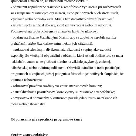
spoločnosti a nielen tie, na ktoré boli tradične zvyknutí;
- odmietnuť nepodložené rasistické a xenofobické vyhlásenia pri rozhovoroch
so zástupcami rasistických organizácii, alebo pri správach o ich stretnutiach,
výrokoch alebo požiadavkách. Musia tiež starostlivo preveriť pravdivosť
všetkých správ a hľadať dôkazy, ktoré ich vyvracajú alebo im odporujú.
Poukazovať na protispoločensky charakter takýchto názorov;
- opatrne narábať so štatistickými údajmi, aby sa zbytočne nerobila panika
preháňaním alebo škandalizovaním niektorých záležitostí;
- neukazovať televíznym divákom naturalizované skupiny ako exotické
exponáty. So všetkými obyvateľmi a občanmi, ktorí získali občianstvo, sa musí
nakladať rovnako a nevylučovať nikoho na základe jazykovej, etnickej,
náboženskej alebo kultúrnej odlišnosti. Obzvlášť ostražito si treba počíňať pri
programoch o krajinách južnej pologule a filmoch o jednotlivých skupinách, ich
kultúre a náboženstve;
- zobrazovať pravdivo rozdiely vo vnútri menšinových komunít;
- naučiť divákov a poslucháčov, ktoré výrazy su rasistické a xenofobické;
- nevyslovovať domnienky o kultúrnom pozadí jednotlivcov na základe ich
mena alebo náboženstva.
Odporúčania pre špecifické programové žánre
Správy a spravodajstvo