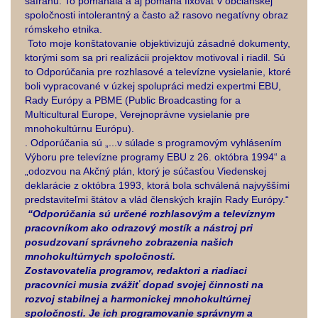
šafránu. To pomáhala a aj pomáha fixovať v občianskej
spoločnosti intolerantný a často až rasovo negatívny obraz
rómskeho etnika.
Toto moje konštatovanie objektivizujú zásadné dokumenty,
ktorými som sa pri realizácii projektov motivoval i riadil. Sú
to Odporúčania pre rozhlasové a televízne vysielanie, ktoré
boli vypracované v úzkej spolupráci medzi expertmi EBU,
Rady Európy a PBME (Public Broadcasting for a
Multicultural Europe, Verejnoprávne vysielanie pre
mnohokultúrnu Európu).
. Odporúčania sú „...v súlade s programovým vyhlásením
Výboru pre televízne programy EBU z 26. októbra 1994“ a
„odozvou na Akčný plán, ktorý je súčasťou Viedenskej
deklarácie z októbra 1993, ktorá bola schválená najvyššími
predstaviteľmi štátov a vlád členských krajín Rady Európy.“
“Odporúčania sú určené rozhlasovým a televíznym
pracovníkom ako odrazový mostík a nástroj pri
posudzovaní správneho zobrazenia našich
mnohokultúrnych spoločností.
Zostavovatelia programov, redaktori a riadiaci
pracovníci musia zvážiť dopad svojej činnosti na
rozvoj stabilnej a harmonickej mnohokultúrnej
spoločnosti. Je ich programovanie správnym a