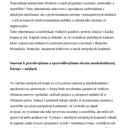
Neposilňujú neúmyselne obsahom svojich programov rasizmus, predsudky a
xenofóbiu? Tieto odporúčania nehovoria o špeciálnom zaobchádzani s
etnickými menšinami, ale o profesionálnom prístupe verejnoprávnych inštitúcii
- o ich povinnosti slúžiť rozmanitému publiku a odrážať jeho zloženie čo
najpresnejšie.
Tieto odporúčania sa nedotýkajú všetkých aspektov, pretože situácia v každej
krajine je iná. Napriek tomu je dôležité, že sú výsledkom podobných kódexov,
ktoré vypracovali rozhlasoví a televízni pracovníci a novinári v Belgicku,
Holandsku, Nemecku, Spojenom kráľovstve a iných európskych krajinách.
Smerom k pravdivejšiemu a spravodlivejšiemu obrazu mnohokultúrnej
Európy v médiach
Vo väčšine európskych krajín sa vývoj uberá smerom k mnohokultúrnej /
mnohorasovej spoločnosti, v ktorej bude nevyhnutne garantovať všetkým
občanom mierové spolužitie, slobodu prejavu a schopnosť uplatňovať si
občianske práva. Jednou z prekážok takejto záruky je aj narastanie rasizmu a
xenofóbie na celom európskom kontinente, od východu na západ.
Je jasné, ze vysielanie ako také nevytvára rasizmus a xenofóbiu, ale môže ich
ignorovať alebo podporovať. Výskum v mnohých európskych krajinách odhalil,
že napriek snahe tvorcov programov zostať v neutrálnej rovine, výsledkom ich