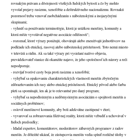
rovnakým právam a dôstojnosti všetkých ľudských bytostí a čo by mohlo
vyvolať prejavy rasizmu, xenofóbie a deštruktívneho nacionalizmu. Rovnakú
pozornosť treba venovať zaobchádzaniu s náboženskými a inojazyčnými
skupinami;
- vyhnúť sa používaniu terminológie, ktorá je urážkou menšiny, komunity a
ktorá môže vyvolávať negatívne asociácie odlišnosti";
- rozoznať, ktoré výrazy ponižujú, ohovárajú alebo zneužívajú jednotlivcov na
podklade ich etnickej, rasovej alebo náboženskej príslušnosti. Toto nemá miesto
v televízii a rádiu. Ak sa také výrazy pri vysielaní naživo objavia,
prevádzkovateľ stanice dá okamžite najavo, že jeho spoločnosť ich názory a reči
nepodporuje.
- rozvíjať tvorivé cesty boja proti rasizmu a xenofóbii;
- vyhýbať sa opakovaniu charakteristických vlastností menšín zbytočným
zdôrazňovaním ich rasy alebo etnickej príslušnosti. Etnický pôvod alebo farba
pleti sa spomínajú, len ak je to relevantné pre daný program;
- vyhýbať sa nepodloženým a nedômysleným asociáciám o spojitosti menšín a
sociálnych problémov;
- osloviť menšinové komunity, aby boli adekvátne zastúpené v éteri;
- vyvarovať sa zobrazovania fiktívnej reality, ktorá môže vzbudiť a uchovávať v
ľuďoch predsudky;
- hľadať expertov, komentátorov, moderátorov zábavných programov z radov
menšín. Je dôležité ukázať, že zástupcovia menšín vedia splniť rozličné úlohy v