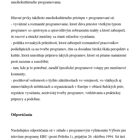
mnohokultúrneho programovania.
Hlavné prvky takéhoto mnohokultúrneho prístupu v programovaní sú:
- vyvážené a rozmanité programovanie, ktoré dáva priestor všetkým typom
programov so správnym a spravodlivým zobrazením reality a ktoré zabezpečí,
že rasové a etnické menšiny sa stanú súčasťou vysielania;
- politika rovnakých príležitostí, ktorá zabezpečí rozmanitosť pracovníkov
podieľajúcich sa na tvorbe programov, čím sa dosiahne široká škála perspektív a
kultúr, ktorá umožňuje prípravu takých programov, ktoré sú priamo namierené
proti rasizmu a xenofóbii;
- tam, kde je to potrebné, zaradiť špecifické programové vstupy pre menšinové
komunity;
- posilňovať vedomosti o týchto záležitostiach vo verejnosti, vo vládnych aj
mimovládnych inštitúciach a organizáciach v Európe v oblasti ľudských práv,
regulácie vysielania, nezávislej tvorby programov, vzdelávania a praktickej
prípravy a podobne.
Odporúčania
Nasledujúce odporúčania sú v súlade s programovým vyhlásením Výboru pre
televízne programy EBU (pozri Príloha 1), prijatým 26. októbra 1994. Sú tiež