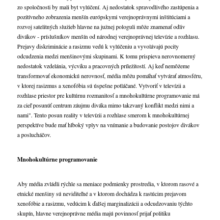
zo spoločnosti by mali byt vylúčení. Aj nedostatok spravodlivého zastúpenia a
pozitívneho zobrazenia menšín európskymi verejnoprávnymi inštitúciami a
rozvoj satelitných služieb hlavne na južnej pologuli môže znamenať odliv
divákov - príslušníkov menšín od národnej verejnoprávnej televízie a rozhlasu.
Prejavy diskriminácie a rasizmu vedú k vylúčeniu a vyvolávajú pocity
odcudzenia medzi menšinovými skupinami. K tomu prispieva nerovnomerný
nedostatok vzdelánia, výcviku a pracovných príležitostí. Aj keď nemôžeme
transformovať ekonomickú nerovnosť, média môžu pomáhať vytvárať atmosféru,
v ktorej rasizmus a xenofóbia sú úspešne potláčané. Vytvoriť v televízii a
rozhlase priestor pre kultúrnu rozmanitosť a mnohokultúrne programovanie má
za cieľ posunúť centrum záujmu diváka mimo takzvaný konflikt medzi nimi a
nami". Tento posun reality v televízii a rozhlase smerom k mnohokultúrnej
perspektíve bude mať hlboký vplyv na vnímanie a budovanie postojov divákov
a poslucháčov.
Mnohokultúrne programovanie
Aby média zvládli rýchle sa meniace podmienky prostredia, v ktorom rasové a
etnické menšiny sú neviditeľné a v ktorom dochádza k rastúcim prejavom
xenofóbie a rasizmu, vedúcim k ďalšej marginalizácii a odcudzovaniu týchto
skupín, hlavne verejnoprávne média majú povinnosť prijať politiku