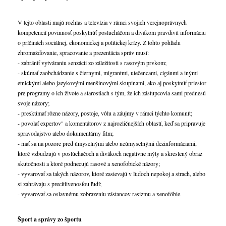
V tejto oblasti majú rozhlas a televízia v rámci svojich verejnoprávnych
kompetencií povinnosť poskytnúť poslucháčom a divákom pravdivú informáciu
o príčinách sociálnej, ekonomickej a politickej krízy. Z tohto pohľadu
zhromažďovanie, spracovanie a prezentácia správ musí:
- zabrániť vytváraniu senzácii zo záležitosti s rasovým prvkom;
- skúmať zaobchádzanie s čiernymi, migrantmi, utečencami, cigánmi a inými
etnickými alebo jazykovými menšinovými skupinami, ako aj poskytnúť priestor
pre programy o ich živote a starostiach s tým, že ich zástupcovia sami prednesú
svoje názory;
- preskúmať rôzne názory, postoje, vôlu a záujmy v rámci týchto komunít;
- povolať expertov" a komentátorov z najrozličnejších oblastí, keď sa pripravuje
spravodajstvo alebo dokumentárny film;
- mať sa na pozore pred úmyselnými alebo neúmyselnými dezinformáciami,
ktoré vzbudzujú v poslúchačoch a divákoch negatívne mýty a skreslený obraz
skutočnosti a ktoré podnecujú rasové a xenofobické názory;
- vyvarovať sa takých názorov, ktoré zasievajú v ľuďoch nepokoj a strach, alebo
si zahrávaju s precitlivenosťou ľudí;
- vyvarovať sa oslavnému zobrazeniu zástancov rasizmu a xenofóbie.
Šport a správy zo športu