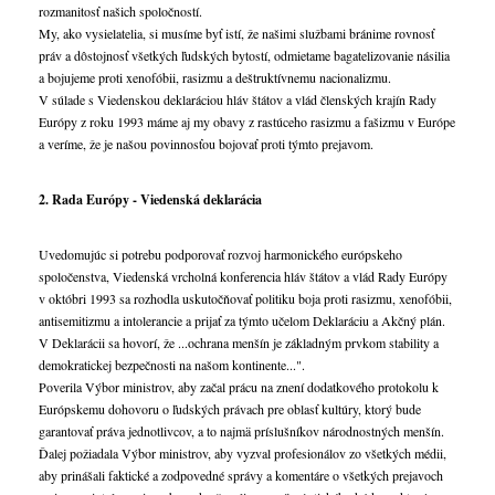
rozmanitosť našich spoločností.
My, ako vysielatelia, si musíme byť istí, že našimi službami bránime rovnosť
práv a dôstojnosť všetkých ľudských bytostí, odmietame bagatelizovanie násilia
a bojujeme proti xenofóbii, rasizmu a deštruktívnemu nacionalizmu.
V súlade s Viedenskou deklaráciou hláv štátov a vlád členských krajín Rady
Európy z roku 1993 máme aj my obavy z rastúceho rasizmu a fašizmu v Európe
a veríme, že je našou povinnosťou bojovať proti týmto prejavom.
2. Rada Európy - Viedenská deklarácia
Uvedomujúc si potrebu podporovať rozvoj harmonického európskeho
spoločenstva, Viedenská vrcholná konferencia hláv štátov a vlád Rady Európy
v októbri 1993 sa rozhodla uskutočňovať politiku boja proti rasizmu, xenofóbii,
antisemitizmu a intolerancie a prijať za týmto učelom Deklaráciu a Akčný plán.
V Deklarácii sa hovorí, že ...ochrana menšín je základným prvkom stability a
demokratickej bezpečnosti na našom kontinente...".
Poverila Výbor ministrov, aby začal prácu na znení dodatkového protokolu k
Európskemu dohovoru o ľudských právach pre oblasť kultúry, ktorý bude
garantovať práva jednotlivcov, a to najmä príslušníkov národnostných menšín.
Ďalej požiadala Výbor ministrov, aby vyzval profesionálov zo všetkých médii,
aby prinášali faktické a zodpovedné správy a komentáre o všetkých prejavoch