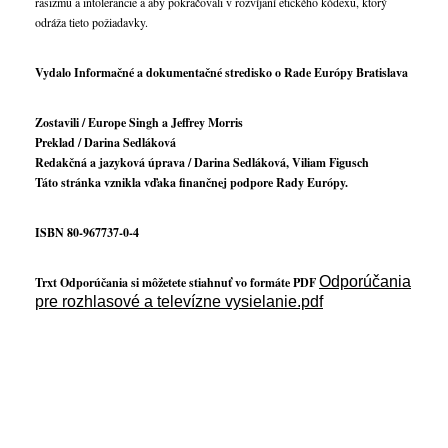
rasizmu a intolerancie a aby pokračovali v rozvíjaní etického kódexu, ktorý
odráža tieto požiadavky.
Vydalo Informačné a dokumentačné stredisko o Rade Európy Bratislava
Zostavili / Europe Singh a Jeffrey Morris
Preklad / Darina Sedláková
Redakčná a jazyková úprava / Darina Sedláková, Viliam Figusch
Táto stránka vznikla vďaka finančnej podpore Rady Európy.
ISBN 80-967737-0-4
Odporúčania
Trxt Odporúčania si môžetete stiahnuť vo formáte PDF
pre rozhlasové a televízne vysielanie.pdf