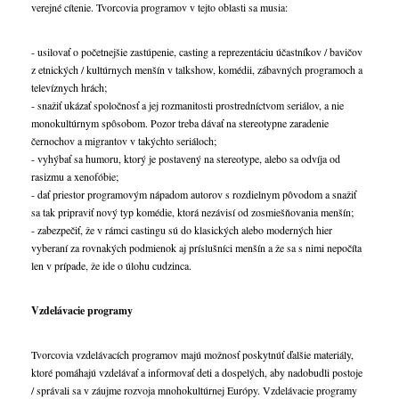
verejné cítenie. Tvorcovia programov v tejto oblasti sa musia:
- usilovať o početnejšie zastúpenie, casting a reprezentáciu účastníkov / bavičov
z etnických / kultúrnych menšín v talkshow, komédii, zábavných programoch a
televíznych hrách;
- snažiť ukázať spoločnosť a jej rozmanitosti prostredníctvom seriálov, a nie
monokultúrnym spôsobom. Pozor treba dávať na stereotypne zaradenie
černochov a migrantov v takýchto seriáloch;
- vyhýbať sa humoru, ktorý je postavený na stereotype, alebo sa odvíja od
rasizmu a xenofóbie;
- dať priestor programovým nápadom autorov s rozdielnym pôvodom a snažiť
sa tak pripraviť nový typ komédie, ktorá nezávisí od zosmiešňovania menšín;
- zabezpečiť, že v rámci castingu sú do klasických alebo moderných hier
vyberaní za rovnakých podmienok aj príslušníci menšín a že sa s nimi nepočíta
len v prípade, že ide o úlohu cudzinca.
Vzdelávacie programy
Tvorcovia vzdelávacích programov majú možnosť poskytnúť ďalšie materiály,
ktoré pomáhajú vzdelávať a informovať deti a dospelých, aby nadobudli postoje
/ správali sa v záujme rozvoja mnohokultúrnej Európy. Vzdelávacie programy