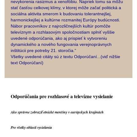
nevykorenia rasizmus a xenofóbiu. Napriek tomu sa môžu
stať časťou celkovej klímy, v ktorej môže začať politická a
sociálna aktivita smerom k budovaniu tolerantnejšej,
harmonickejšej a kultúrne rozmanitej Európy budúcnosti.
Nábor pracovníkov z najrozličnejších kultúr pomôže
televíznym a rozhlasovým spoločnostiam splniť vyššie
uvedené odporúčania, ako aj prispieť k vytvoreniu
dynamického a nového fungovania verejnoprávnych
inštitúcii pre potreby 21. storočia.“
Všetky uvedené citáty sú z textu Odporúčaní...(viď nižšie
text Odporúčaní)
Odporúčania pre rozhlasové a televízne vysielanie
Ako správne zobraziť etnické menšiny v európskych krajinách
Pre všetky oblasti vysielania