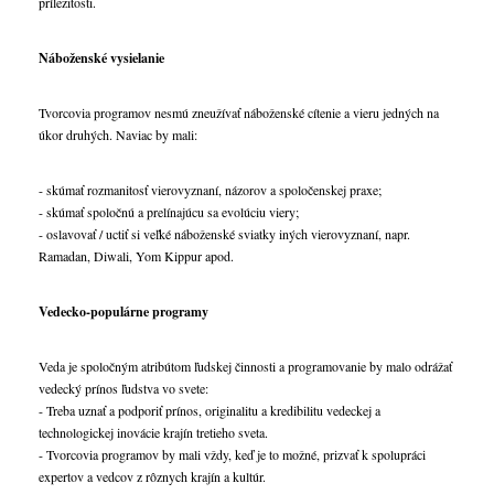
príležitosti.
Náboženské vysielanie
Tvorcovia programov nesmú zneužívať náboženské cítenie a vieru jedných na
úkor druhých. Naviac by mali:
- skúmať rozmanitosť vierovyznaní, názorov a spoločenskej praxe;
- skúmať spoločnú a prelínajúcu sa evolúciu viery;
- oslavovať / uctiť si veľké náboženské sviatky iných vierovyznaní, napr.
Ramadan, Diwali, Yom Kippur apod.
Vedecko-populárne programy
Veda je spoločným atribútom ľudskej činnosti a programovanie by malo odrážať
vedecký prínos ľudstva vo svete:
- Treba uznať a podporiť prínos, originalitu a kredibilitu vedeckej a
technologickej inovácie krajín tretieho sveta.
- Tvorcovia programov by mali vždy, keď je to možné, prizvať k spolupráci
expertov a vedcov z rôznych krajín a kultúr.