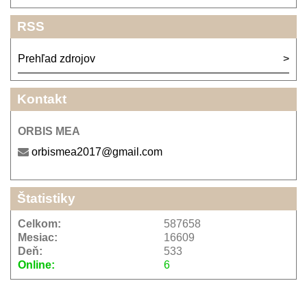
RSS
Prehľad zdrojov
Kontakt
ORBIS MEA
orbismea2017@gmail.com
Štatistiky
Celkom:
587658
Mesiac:
16609
Deň:
533
Online:
6