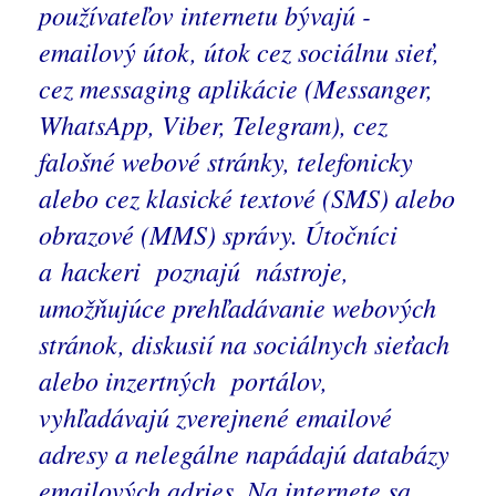
používateľov internetu bývajú -
emailový útok, útok cez sociálnu sieť,
cez messaging
aplikácie
(Messanger,
WhatsApp, Viber, Telegram), cez
falošné webové stránky, telefonicky
alebo cez klasické textové (SMS) alebo
obrazové (MMS) správy. Útočníci
a hackeri poznajú nástroje,
umožňujúce prehľadávanie webových
stránok, diskusií na sociálnych sieťach
alebo inzertných portálov,
vyhľadávajú zverejnené emailové
adresy a nelegálne napádajú databázy
emailových adries. Na internete sa