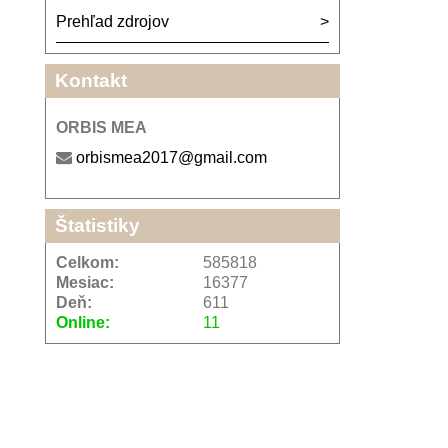
Prehľad zdrojov
Kontakt
ORBIS MEA
orbismea2017@gmail.com
Štatistiky
Celkom:
585818
Mesiac:
16377
Deň:
611
Online:
11