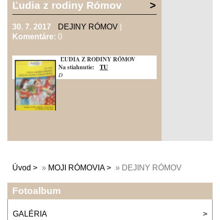
prináša poidrobný exkurz do odbornej
Ľudia z rodiny Rómov
literatúry a pameňov venovaných tejto
problematike.
30. 7. 2017
DEJINY RÓMOV
|
Komentáre:
0
ĽUDIA Z RODINY RÓMOV
Na stiahnutie:
TU
D
Úvod
»
MOJI RÓMOVIA
»
DEJINY RÓMOV
Fotoalbum
GALÉRIA