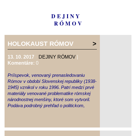
D E J I N Y
R Ó M O V
HOLOKAUST RÓMOV
13. 10. 2017
DEJINY RÓMOV
|
Komentáre:
0
Prííspevok, venovaný prenasledovaniu
Rómov v období Slovenskej republiky (1938-
1945) vznikol v roku 1996. Patrí medzí prvé
materiály venované problematike rómskej
národnostnej menšiny, ktoré som vytvoril.
Podáva podrobný prehľad o politickom,
legislatívnom a praktickom riešení
postavenia Rómov, o ich prenasledovaní,
deportovaní do koncetračných táborov i
vzťahu ostatného obyvateľostva voči nim. A