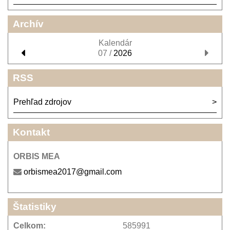
Archív
Kalendár
07 /
2026
RSS
Prehľad zdrojov
Kontakt
ORBIS MEA
orbismea2017@gmail.com
Štatistiky
Celkom:
585991