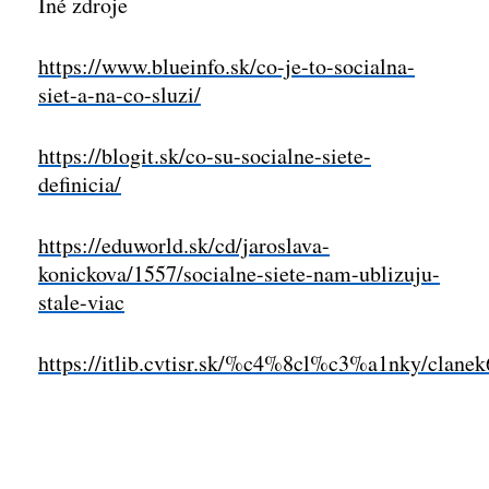
Iné zdroje
https://www.blueinfo.sk/co-je-to-socialna-
siet-a-na-co-sluzi/
https://blogit.sk/co-su-socialne-siete-
definicia/
https://eduworld.sk/cd/jaroslava-
konickova/1557/socialne-siete-nam-ublizuju-
stale-viac
https://itlib.cvtisr.sk/%c4%8cl%c3%a1nky/clanek