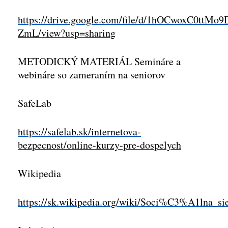
https://drive.google.com/file/d/1hOCwoxC0ttM
ZmL/view?usp=sharing
METODICKÝ MATERIÁL Semináre a
webináre so zameraním na seniorov
SafeLab
https://safelab.sk/internetova-
bezpecnost/online-kurzy-pre-dospelych
Wikipedia
https://sk.wikipedia.org/wiki/Soci%C3%A1lna_s