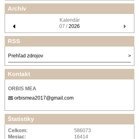
Archív
Kalendár
07 /
2026
RSS
Prehľad zdrojov
Kontakt
ORBIS MEA
orbismea2017@gmail.com
Štatistiky
Celkom:
586073
Mesiac:
16414