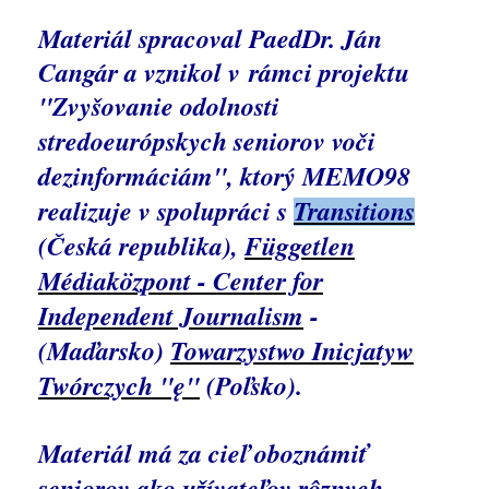
Materiál spracoval
PaedDr.
Ján
Cangár a vznikol v rámci projektu
"
Zvyšovanie odolnosti
stredoeurópskych seniorov voči
dezinformáciám
", ktorý MEMO98
realizuje v spolupráci s
Transitions
(Česká republika),
Független
Médiaközpont - Center for
Independent Journalism
-
(Maďarsko)
Towarzystwo Inicjatyw
Twórczych "ę"
(Poľsko).
Materiál má za cieľ oboznámiť
seniorov ako užívateľov rôznych