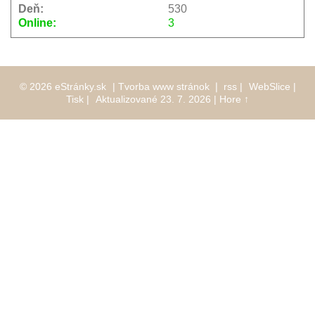
Deň:
530
Online:
3
© 2026 eStránky.sk
|
Tvorba www stránok
❘
rss
|
WebSlice
|
Tisk
|
Aktualizované 23. 7. 2026
|
Hore ↑