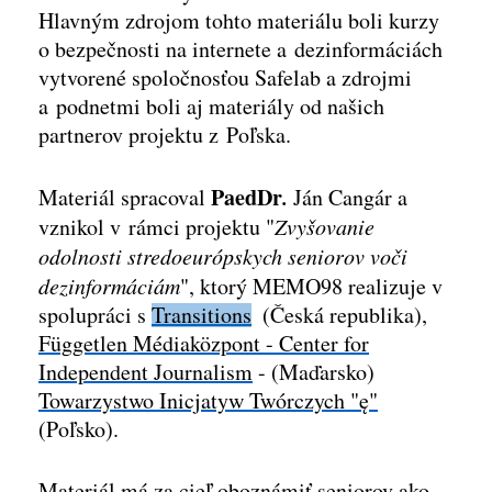
Hlavným zdrojom tohto materiálu boli kurzy
o bezpečnosti na internete a dezinformáciách
vytvorené spoločnosťou Safelab a zdrojmi
a podnetmi boli aj materiály od našich
partnerov projektu z Poľska.
PaedDr
.
Materiál spracoval
Ján Cangár a
vznikol v rámci projektu "
Zvyšovanie
odolnosti stredoeurópskych seniorov voči
dezinformáciám
", ktorý MEMO98 realizuje v
spolupráci s
Transitions
(Česká republika),
Független Médiaközpont - Center for
Independent Journalism
- (Maďarsko)
Towarzystwo Inicjatyw Twórczych "ę"
(Poľsko).
Materiál má za cieľ oboznámiť seniorov ako