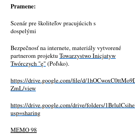
Pramene:
Scenár pre školiteľov pracujúcich s
dospelými
Bezpečnosť na internete, materiály vytvorené
partnerom projektu
Towarzystwo Inicjatyw
Twórczych "ę"
(Poľsko).
https://drive.google.com/file/d/1hOCwoxC0ttM
ZmL/view
https://drive.google.com/drive/folders/1Brlul
usp=sharing
MEMO 98