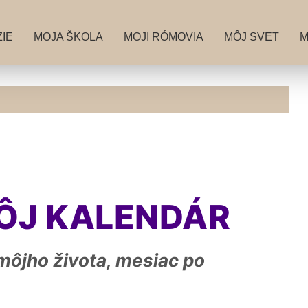
IE
MOJA ŠKOLA
MOJI RÓMOVIA
MÔJ SVET
M
ÔJ KALENDÁR
môjho života, mesiac po