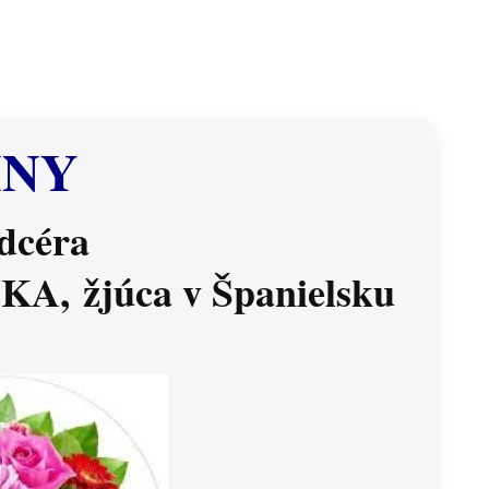
INY
dcéra
NKA,
žjúca v Španielsku