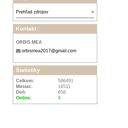
Prehľad zdrojov
Kontakt
ORBIS MEA
orbismea2017@gmail.com
Štatistiky
Celkom:
586491
Mesiac:
16511
Deň:
658
Online:
8