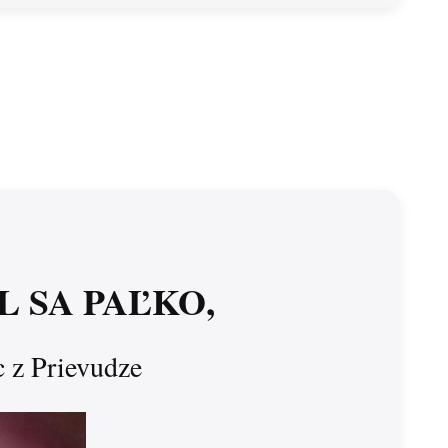
L SA PAĽKO,
c z Prievudze