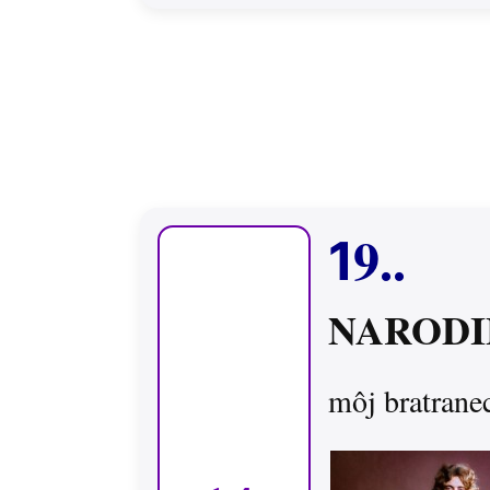
9..
1
NARODI
môj bratrane