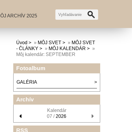
ÔJ ARCHÍV 2025
Úvod
»
MÔJ SVET
»
MÔJ SVET
- ČLÁNKY
»
MÔJ KALENDÁR
»
Môj kalendár: SEPTEMBER
Fotoalbum
GALÉRIA
Archív
Kalendár
07 /
2026
RSS