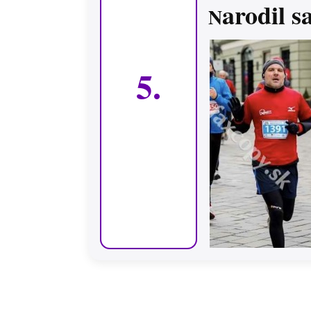
arodil 
N
5.