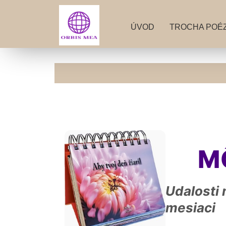
ÚVOD
TROCHA POÉZ
M
Udalosti 
mesiaci