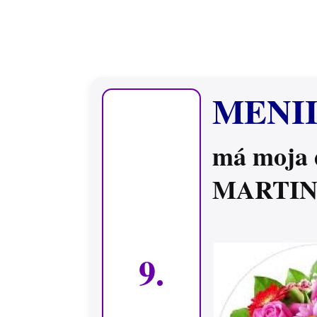
MENI
má moja 
MARTI
9.