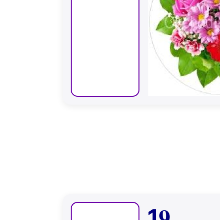
9..
1