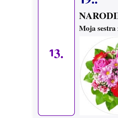
NARODI
Moja sestra
3.
1