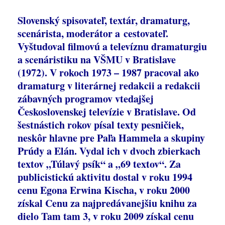
Slovenský spisovateľ, textár, dramaturg,
scenárista, moderátor a cestovateľ.
Vyštudoval filmovú a televíznu dramaturgiu
a scenáristiku na VŠMU v Bratislave
(1972). V rokoch 1973 – 1987 pracoval ako
dramaturg v literárnej redakcii a redakcii
zábavných programov vtedajšej
Československej televízie v Bratislave. Od
šestnástich rokov písal texty pesničiek,
neskôr hlavne pre Paľa Hammela a skupiny
Prúdy a Elán. Vydal ich v dvoch zbierkach
textov „Túlavý psík“ a „69 textov“. Za
publicistickú aktivitu dostal v roku 1994
cenu Egona Erwina Kischa, v roku 2000
získal Cenu za najpredávanejšiu knihu za
dielo Tam tam 3, v roku 2009 získal cenu