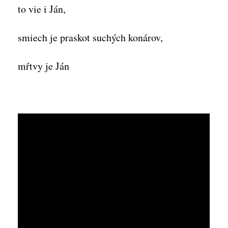
to vie i Ján,
smiech je praskot suchých konárov,
mŕtvy je Ján