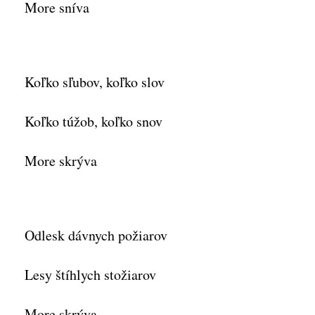
More sníva
Koľko sľubov, koľko slov
Koľko túžob, koľko snov
More skrýva
Odlesk dávnych požiarov
Lesy štíhlych stožiarov
More skrýva