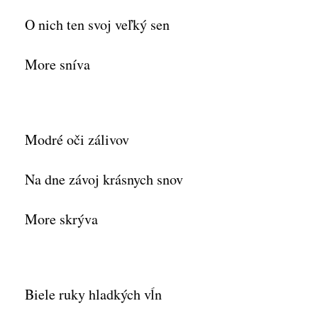
O nich ten svoj veľký sen
More sníva
Modré oči zálivov
Na dne závoj krásnych snov
More skrýva
Biele ruky hladkých vĺn