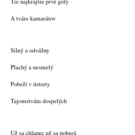
Tie najkrajšie prvé góly
A tváre kamarátov
Silný a odvážny
Plachý a nesmelý
Pobeží v ústrety
Tajomstvám dospelých
Už sa chlapec už sa poberá