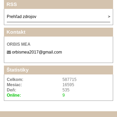
RSS
Prehľad zdrojov
Kontakt
ORBIS MEA
orbismea2017@gmail.com
Štatistiky
Celkom:
587715
Mesiac:
16595
Deň:
535
Online:
9