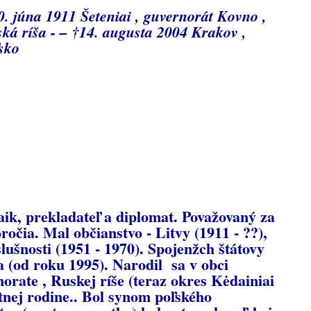
0. júna 1911 Šeteniai , guvernorát Kovno ,
ká ríša - – †14. augusta 2004 Krakov ,
sko
ik, prekladateľ a diplomat. Považovaný za
ročia. Mal občianstvo - Litvy (1911 - ??),
slušnosti (1951 - 1970). Spojenžch štátovy
 (od roku 1995). Narodil sa v obci
norate , Ruskej ríše (teraz okres Kėdainiai
tnej rodine.. Bol synom poľského