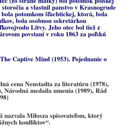
otec (zo strane matky) bol potomok poľskej
3. storočia a vlastnil panstvo v Krasnogrude
 bola potomkom šľachtickej, ktorá, bola
edkov, bola osobnou sekretárkou
ľkovojvodu Litvy. Jeho otec bol tiež z
nuárovom povstaní v roku 1863 za poľskú
The Captive Mind (1953). Pojednanie o
á cena Neustadta za literatúru (1978),
0), Národná medaila umenia (1989), Rád
998)
i nazvala Miłosza spisovateľom, ktorý
ážnych konfliktov“.