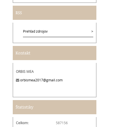
RSS
Prehľad zdrojov
Kontakt
ORBIS MEA
orbismea2017@gmail.com
Štatistiky
Celkom:
587156