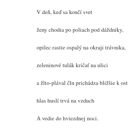
V deň, keď sa končí svet
ženy chodia po poliach pod dáždniky,
opilec rastie ospalý na okraji trávnika,
zeleninové tulák kričať na ulici
a žlto-plával čln prichádza bližšie k os
hlas huslí trvá na vzduch
A vedie do hviezdnej noci.