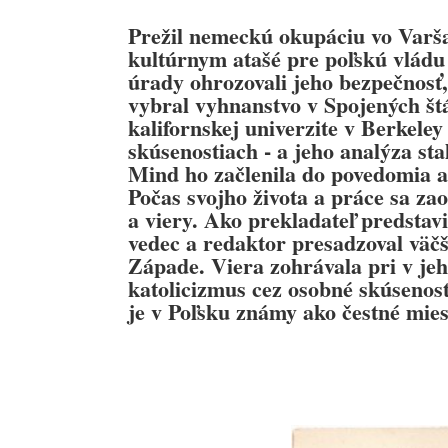
Prežil nemeckú okupáciu vo Varšav
kultúrnym atašé pre poľskú vládu
úrady ohrozovali jeho bezpečnosť,
vybral vyhnanstvo v Spojených štá
kalifornskej univerzite v Berkeley
skúsenostiach - a jeho analýza st
Mind ho začlenila do povedomia a
Počas svojho života a práce sa zao
a viery. Ako prekladateľ predstav
vedec a redaktor presadzoval väčš
Západe. Viera zohrávala pri v je
katolicizmus cez osobné skúsenost
je v Poľsku známy ako čestné mie