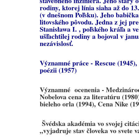
stavebného inžiniera. Jeho starý 
rodiny, ktorej línia siaha až do 1
(v dnešnom Poľsku). Jeho babička
litovského pôvodu. Jedna z jej pr
Stanisława I. , poľského kráľa a ve
ušľachtilej rodiny a bojoval v ja
nezávislosť.
Významné práce - Rescue (1945), 
poézii (1957)
Významné ocenenia - Medzinárodn
Nobelova cena za literatúru (198
bieleho orla (1994), Cena Nike (1
Švédska akadémia vo svojej citáci
„vyjadruje stav človeka vo svete v