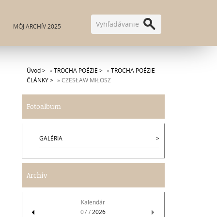
MÔJ ARCHÍV 2025
Úvod
»
TROCHA POÉZIE
»
TROCHA POÉZIE
ČLÁNKY
»
CZESŁAW MIŁOSZ
Fotoalbum
GALÉRIA
Archív
Kalendár
07 /
2026