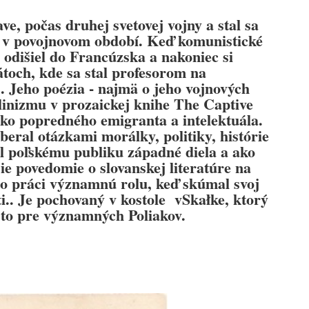
e, počas druhej svetovej vojny a stal sa
 v povojnovom období. Keď komunistické
 odišiel do Francúzska a nakoniec si
toch, kde sa stal profesorom na
 . Jeho poézia - najmä o jeho vojnových
alinizmu v prozaickej knihe The Captive
ko popredného emigranta a intelektuála.
beral otázkami morálky, politiky, histórie
il poľskému publiku západné diela a ako
ie povedomie o slovanskej literatúre na
ho práci významnú rolu, keď skúmal svoj
i.. Je pochovaný v kostole vSkałke, ktorý
sto pre významných Poliakov.