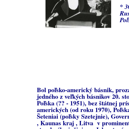
* 3
Rus
Poľ
Bol poľsko-americký básnik, proza
jedného z veľkých básnikov 20. sto
Poľska (?? - 1951), bez štátnej prí
amerických (od roku 1970), Poľska
Šeteniai (poľsky Szetejnie), Gover
, Kaunas kraj , Litva v prominen