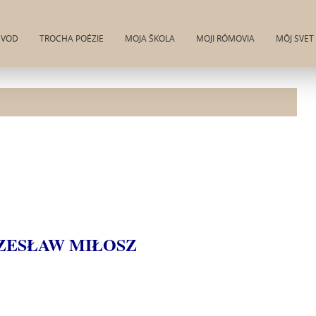
ÚVOD
TROCHA POÉZIE
MOJA ŠKOLA
MOJI RÓMOVIA
MÔJ SVET
ZESŁAW MIŁOSZ