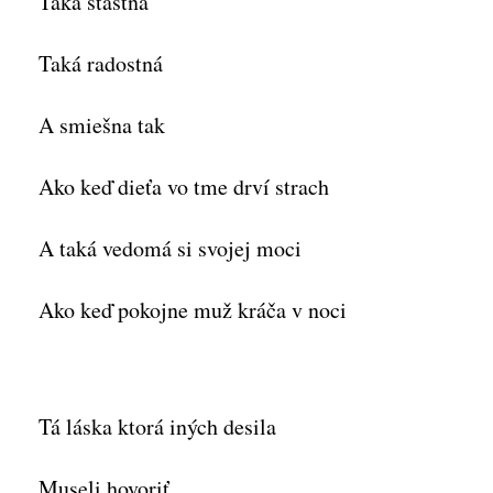
Taká šťastná
Taká radostná
A smiešna tak
Ako keď dieťa vo tme drví strach
A taká vedomá si svojej moci
Ako keď pokojne muž kráča v noci
Tá láska ktorá iných desila
Museli hovoriť