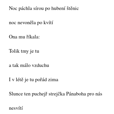
Noc páchla sírou po hubení štěnic
noc nevoněla po kvítí
Ona mu říkala:
Tolik tmy je tu
a tak málo vzduchu
I v létě je tu pořád zima
Slunce ten puchejř strejčka Pánaboha pro nás
nesvítí