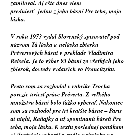
zamiloval. Aj ešte dnes viem
predniesť jednu z jeho básní Pre teba, moja
láska.
V roku 1973 vydal Slovenský spisovateľ pod
názvom Tá láska a neláska zbierku
Prévertových básní v preklade Vladímíra
Reisela. Je to výber 93 básní zo všetkých jeho
zbierok, dovtedy vydaných vo Francúzsku.
Preto som sa rozhodol v rubrike Trocha
povezie uviesť práve Préverta. Z veľkého
množstva básní bolo ťažko vyberať. Nakoniec
som sa rozhodol pre tri kratšie básne – Paris
at night, Raňajky a už spomínanú báseň Pre
teba, moja láska. K textu poslednej ponúkam
aj ilustrácie vybraté z audio nahrávky na