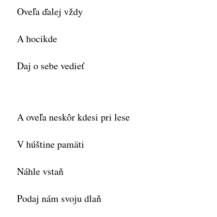
Oveľa ďalej vždy
A hocikde
Daj o sebe vedieť
A oveľa neskôr kdesi pri lese
V húštine pamäti
Náhle vstaň
Podaj nám svoju dlaň