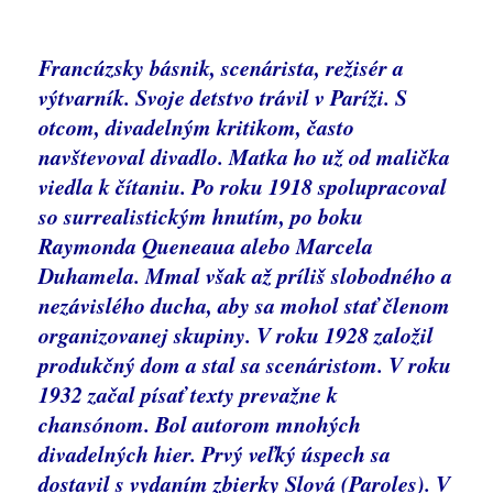
Francúzsky básnik, scenárista, režisér a
výtvarník. Svoje detstvo trávil v Paríži. S
otcom, divadelným kritikom, často
navštevoval divadlo. Matka ho už od malička
viedla k čítaniu. Po roku 1918 spolupracoval
so surrealistickým hnutím, po boku
Raymonda Queneaua alebo Marcela
Duhamela. Mmal však až príliš slobodného a
nezávislého ducha, aby sa mohol stať členom
organizovanej skupiny. V roku 1928 založil
produkčný dom a stal sa scenáristom. V roku
1932 začal písať texty prevažne k
chansónom. Bol autorom mnohých
divadelných hier. Prvý veľký úspech sa
dostavil s vydaním zbierky Slová (Paroles). V