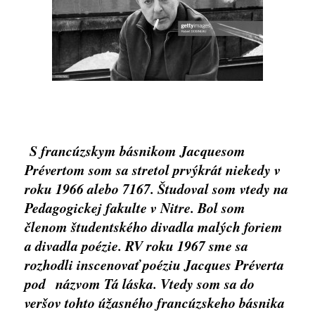
S francúzskym básnikom Jacquesom
Prévertom som sa stretol prvýkrát niekedy v
roku 1966 alebo 7167. Študoval som vtedy na
Pedagogickej fakulte v Nitre. Bol som
členom študentského divadla malých foriem
a divadla poézie. RV roku 1967 sme sa
rozhodli inscenovať poéziu Jacques Préverta
pod názvom Tá láska. Vtedy som sa do
veršov tohto úžasného francúzskeho básnika