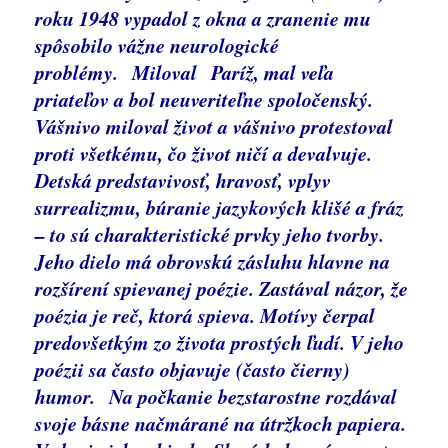
roku 1948 vypadol z okna a zranenie mu
spôsobilo vážne neurologické
problémy. Miloval Paríž, mal veľa
priateľov a bol neuveriteľne spoločenský.
Vášnivo miloval život a vášnivo protestoval
proti všetkému, čo život ničí a devalvuje.
Detská predstavivosť, hravosť, vplyv
surrealizmu, búranie jazykových klišé a fráz
– to sú charakteristické prvky jeho tvorby.
Jeho dielo má obrovskú zásluhu hlavne na
rozšírení spievanej poézie. Zastával názor, že
poézia je reč, ktorá spieva. Motívy čerpal
predovšetkým zo života prostých ľudí. V jeho
poézii sa často objavuje (často čierny)
humor. Na počkanie bezstarostne rozdával
svoje básne načmárané na útržkoch papiera.