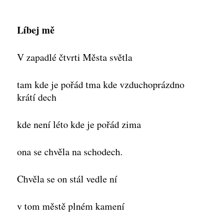
Líbej mě
V zapadlé čtvrti Města světla
tam kde je pořád tma kde vzduchoprázdno
krátí dech
kde není léto kde je pořád zima
ona se chvěla na schodech.
Chvěla se on stál vedle ní
v tom městě plném kamení