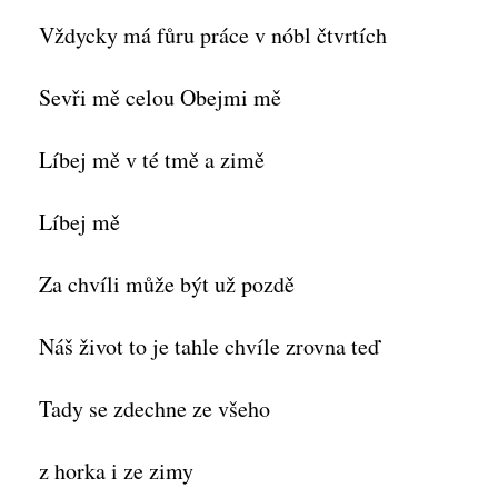
Vždycky má fůru práce v nóbl čtvrtích
Sevři mě celou Obejmi mě
Líbej mě v té tmě a zimě
Líbej mě
Za chvíli může být už pozdě
Náš život to je tahle chvíle zrovna teď
Tady se zdechne ze všeho
z horka i ze zimy