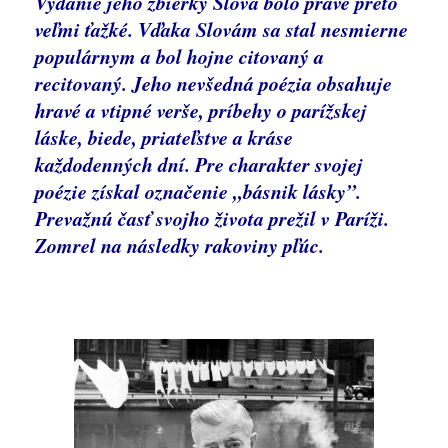
Vydanie jeho zbierky Slová bolo práve preto
veľmi ťažké. Vďaka Slovám sa stal nesmierne
populárnym a bol hojne citovaný a
recitovaný. Jeho nevšedná poézia obsahuje
hravé a vtipné verše, príbehy o parížskej
láske, biede, priateľstve a kráse
každodenných dní. Pre charakter svojej
poézie získal označenie „básnik lásky”.
Prevažnú časť svojho života prežil v Paríži.
Zomrel na následky rakoviny pľúc.