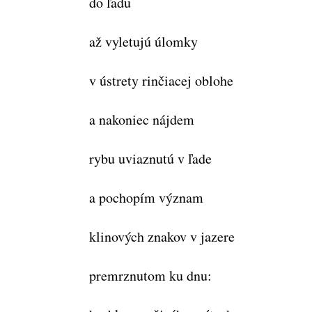
do ľadu
až vyletujú úlomky
v ústrety rinčiacej oblohe
a nakoniec nájdem
rybu uviaznutú v ľade
a pochopím význam
klinových znakov v jazere
premrznutom ku dnu: