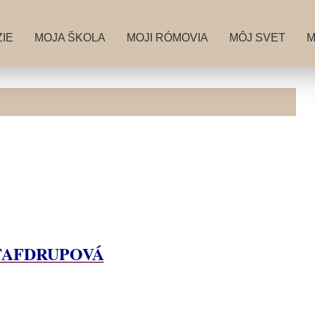
IE
MOJA ŠKOLA
MOJI RÓMOVIA
MÔJ SVET
M
TAFDRUPOVÁ