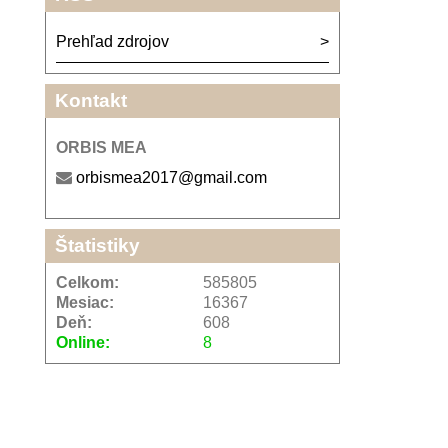
Prehľad zdrojov
Kontakt
ORBIS MEA
orbismea2017@gmail.com
Štatistiky
Celkom:
585805
Mesiac:
16367
Deň:
608
Online:
8