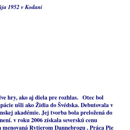
ája 1952 v Kodani
e hry, ako aj diela pre rozhlas.
Otec bol
pácie ušli ako Židia do Švédska. Debutovala v
nskej akadémie. Jej tvorba bola preložená do
ení. v roku 2006 získala severskú cenu
la menovaná Rytierom Dannebrogu . Práca Pie