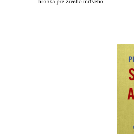
hrobka pre živého mŕtveho.