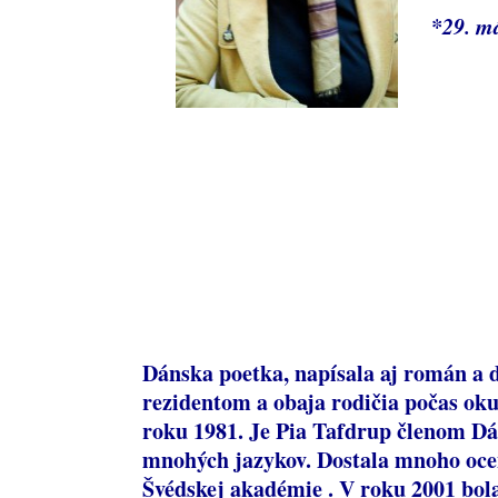
*29. m
Dánska poetka, napísala aj román a dv
rezidentom a obaja rodičia počas oku
roku 1981. Je Pia Tafdrup členom Dá
mnohých jazykov. Dostala mnoho ocen
Švédskej akadémie . V roku 2001 bo