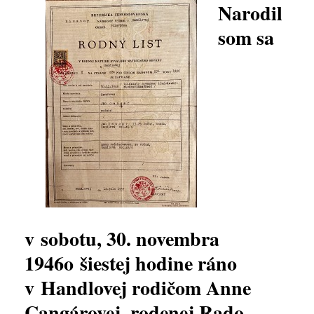
Narodil
som sa
v sobotu, 30. novembra
1946o šiestej hodine ráno
v Handlovej rodičom Anne
Cangárovej, rodenej Rado